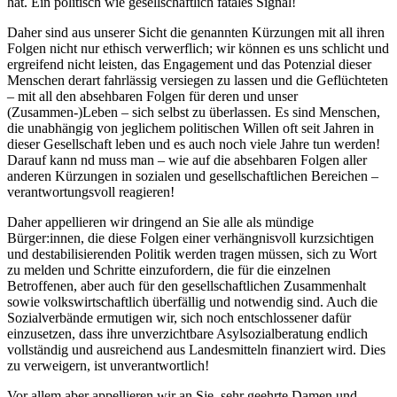
hat. Ein politisch wie gesellschaftlich fatales Signal!
Daher sind aus unserer Sicht die genannten Kürzungen mit all ihren
Folgen nicht nur ethisch verwerflich; wir können es uns schlicht und
ergreifend nicht leisten, das Engagement und das Potenzial dieser
Menschen derart fahrlässig versiegen zu lassen und die Geflüchteten
– mit all den absehbaren Folgen für deren und unser
(Zusammen-)Leben – sich selbst zu überlassen. Es sind Menschen,
die unabhängig von jeglichem politischen Willen oft seit Jahren in
dieser Gesellschaft leben und es auch noch viele Jahre tun werden!
Darauf kann nd muss man – wie auf die absehbaren Folgen aller
anderen Kürzungen in sozialen und gesellschaftlichen Bereichen –
verantwortungsvoll reagieren!
Daher appellieren wir dringend an Sie alle als mündige
Bürger:innen, die diese Folgen einer verhängnisvoll kurzsichtigen
und destabilisierenden Politik werden tragen müssen, sich zu Wort
zu melden und Schritte einzufordern, die für die einzelnen
Betroffenen, aber auch für den gesellschaftlichen Zusammenhalt
sowie volkswirtschaftlich überfällig und notwendig sind. Auch die
Sozialverbände ermutigen wir, sich noch entschlossener dafür
einzusetzen, dass ihre unverzichtbare Asylsozialberatung endlich
vollständig und ausreichend aus Landesmitteln finanziert wird. Dies
zu verweigern, ist unverantwortlich!
Vor allem aber appellieren wir an Sie, sehr geehrte Damen und