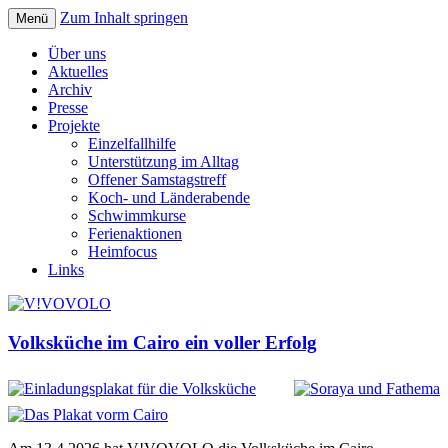
Zum Inhalt springen
Menü
Verein für kulturelle Zusammenarbeit
V!VOVOLO
Über uns
Aktuelles
Archiv
Presse
Projekte
Einzelfallhilfe
Unterstützung im Alltag
Offener Samstagstreff
Koch- und Länderabende
Schwimmkurse
Ferienaktionen
Heimfocus
Links
Volksküche im Cairo ein voller Erfolg