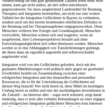
Verantwortung für eine gute gemeinsame Zukunft selbst beim Wort
nimmt, kann gar nicht anders, als hier selbst entschlossen
gegenzusteuern: Sie muss ausgleichend Landesmittel für Beratung,
Therapien und Integration bereitstellen, um nicht nur eine weitere
Talfahrt bei der Integration Geflüchteter in Bayern zu verhindern,
sondern auch um den bereits bestehenden erheblichen Defiziten in
der Beratung und bei Therapieangeboten entgegenzuwirken. Denn
Menschen verlieren ihre Energie und Gestaltungskraft, Menschen
verzweifeln, Menschen wehren sich und reagieren, wenn sie
ausgebremst, ihrer Lebensperspektiven beraubt und ohne
Entwicklungsmöglichkeit sich selbst überlassen werden. Menschen
werden so in eine Abhängigkeit von Transferleistungen gedrängt,
die ihnen dann als eigentlich angestrebt und selbstverschuldet
angekreidet wird.
Integration wird von den Geflüchteten gefordert, doch mit den
geplanten Mittelkürzungen wird politisch aktiv gegen sie gearbeitet!
Zweifelsfrei besteht ein Zusammenhang zwischen einer
erfolgreichen Integration und den finanziellen und personellen
Ressourcen, die es für die Unterstützung der Geflüchteten auf
diesem Weg braucht! Wer nicht bereit ist, diese Mittel im benötigten
Umfang bereit zu stellen und eine der nachhaltigsten Investitionen in
die Zukunft – im Interesse aller – sogar noch reduziert, zeigt damit
eindeutig, dass er trotz aller verbalen Bekundungen an einer zügigen
und erfolgreichen Integration geflüchteter Menschen kein Interesse