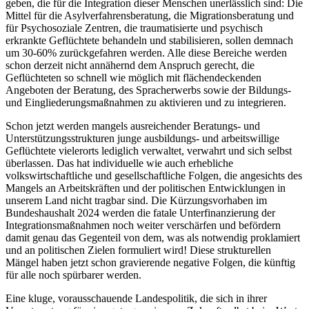
geben, die für die Integration dieser Menschen unerlässlich sind: Die
Mittel für die Asylverfahrensberatung, die Migrationsberatung und
für Psychosoziale Zentren, die traumatisierte und psychisch
erkrankte Geflüchtete behandeln und stabilisieren, sollen demnach
um 30-60% zurückgefahren werden. Alle diese Bereiche werden
schon derzeit nicht annähernd dem Anspruch gerecht, die
Geflüchteten so schnell wie möglich mit flächendeckenden
Angeboten der Beratung, des Spracherwerbs sowie der Bildungs-
und Eingliederungsmaßnahmen zu aktivieren und zu integrieren.
Schon jetzt werden mangels ausreichender Beratungs- und
Unterstützungsstrukturen junge ausbildungs- und arbeitswillige
Geflüchtete vielerorts lediglich verwaltet, verwahrt und sich selbst
überlassen. Das hat individuelle wie auch erhebliche
volkswirtschaftliche und gesellschaftliche Folgen, die angesichts des
Mangels an Arbeitskräften und der politischen Entwicklungen in
unserem Land nicht tragbar sind. Die Kürzungsvorhaben im
Bundeshaushalt 2024 werden die fatale Unterfinanzierung der
Integrationsmaßnahmen noch weiter verschärfen und befördern
damit genau das Gegenteil von dem, was als notwendig proklamiert
und an politischen Zielen formuliert wird! Diese strukturellen
Mängel haben jetzt schon gravierende negative Folgen, die künftig
für alle noch spürbarer werden.
Eine kluge, vorausschauende Landespolitik, die sich in ihrer